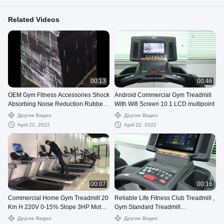
Related Videos
00:13
00:46
OEM Gym Fitness Accessories Shock
Android Commercial Gym Treadmill
Absorbing Noise Reduction Rubber
With Wifi Screen 10.1 LCD multipoint
Flooring
Другие Видео
Другие Видео
April 22, 2022
April 22, 2022
00:07
00:16
Commercial Home Gym Treadmill 20
Reliable Life Fitness Club Treadmill ,
Km H 220V 0-15% Slope 3HP Motor
Gym Standard Treadmill
Power
Biomechanical 1-20km/H
Другие Видео
Другие Видео