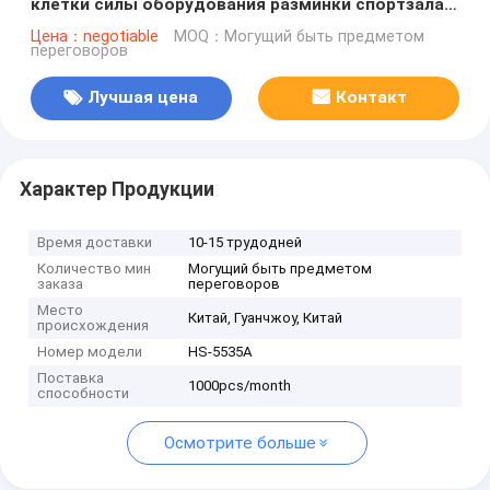
клетки силы оборудования разминки спортзала
фитнеса жизни Multi
Цена：negotiable
MOQ：Могущий быть предметом
переговоров
Лучшая цена
Контакт
Характер Продукции
Время доставки
10-15 трудодней
Количество мин
Могущий быть предметом
заказа
переговоров
Место
Китай, Гуанчжоу, Китай
происхождения
Номер модели
HS-5535A
Поставка
1000pcs/month
способности
Осмотрите больше