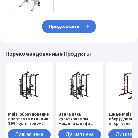
разминки спортзала фитнеса
жизни Multi
Продолжать
Порекомендованные Продукты
Multi оборудование
Занимаясь
Шкаф Multi с
спортзала станции
культуризмом
оборудовани
360, культуризм
машина шкафа
спортзала Q2
половинной
коммерчески Multi
коммерчески
машины шкафа
силы половины
низкий с
Лучшая цена
Лучшая цена
Лучшая ц
силы низкой
оборудования
подгонянным