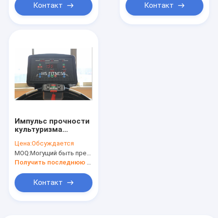
Контакт
Контакт
Импульс прочности
культуризма
фитнеса
Цена:
Обсуждается
изготовленного на
MOQ:
Могущий быть предметом переговоров
заказ коммерчески
третбана спортзала
Получить последнюю цену
домашний
Контакт