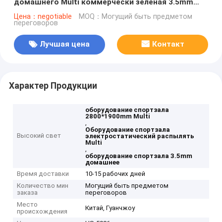
домашнего Multi коммерчески зеленая 3.5mm
эллиптическая
Цена：negotiable
MOQ：Могущий быть предметом
переговоров
Лучшая цена
Контакт
Характер Продукции
оборудование спортзала
2800*1900mm Multi
,
Оборудование спортзала
Высокий свет
электростатический распылять
Multi
,
оборудование спортзала 3.5mm
домашнее
Время доставки
10-15 рабочих дней
Количество мин
Могущий быть предметом
заказа
переговоров
Место
Китай, Гуанчжоу
происхождения