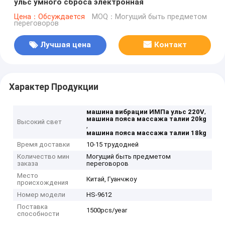
ульс умного сброса электронная
Цена：Обсуждается
MOQ：Могущий быть предметом
переговоров
Лучшая цена
Контакт
Характер Продукции
,
машина вибрации ИМПа ульс 220V
машина пояса массажа талии 20kg
Высокий свет
,
машина пояса массажа талии 18kg
Время доставки
10-15 трудодней
Количество мин
Могущий быть предметом
заказа
переговоров
Место
Китай, Гуанчжоу
происхождения
Номер модели
HS-9612
Поставка
1500pcs/year
способности