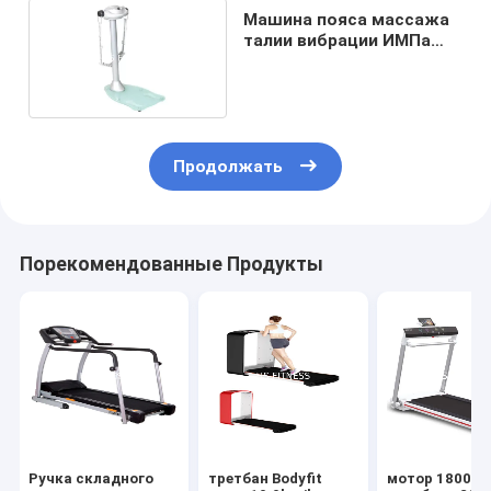
Машина пояса массажа
талии вибрации ИМПа
ульс умного сброса
электронная
Продолжать
Порекомендованные Продукты
Ручка складного
третбан Bodyfit
мотор 1800W 